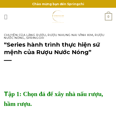
Skip
Chào mừng bạn đến Springchi
to
content
0
CHUYỆN CỦA LÀNG RƯỢU
,
RƯỢU NHUNG NAI VĨNH KIM
,
RƯỢU
NƯỚC NÓNG
,
SPRINGCHI
“Series hành trình thực hiện sứ
mệnh của Rượu Nước Nóng”
T
ập 1: Chọn đá để xây nhà nấu rượu,
hầm rượu.