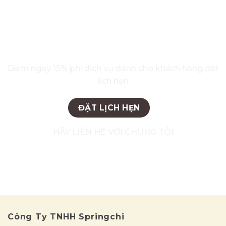
ĐĂNG KÝ LỊCH HẸN TRỰC TUYẾN
Giảm ngay 15% phí dich vụ dành cho khách hàng đặt
lịch hẹn
ĐẶT LỊCH HẸN
HÃY LIÊN HỆ VỚI CHÚNG TÔI
Hotline: 0868444111 - 02566516999
Công Ty TNHH Springchi