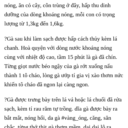
nóng, ăn cỏ cây, côn trùng ở đây, hấp thu dinh
dưỡng của dòng khoáng nóng, mỗi con có trọng
lượng từ 1,3kg đến 1,6kg.
?Gà sau khi làm sạch được hấp cách thủy kèm lá
chanh. Hoà quyện với dòng nước khoáng nóng
cùng với nhiệt độ cao, tầm 15 phút là gà đã chín.
Từng giọt nước béo ngậy của gà rớt xuống nấu
thành 1 tô cháo, lòng gà ướp tí gia vị xào thơm nức
khiến tô cháo đã ngon lại càng ngon.
?Gà được trưng bày trên lá vả hoặc lá chuối đã rửa
sạch, kèm tí rau răm tự trồng. dĩa gà được bày ra
bắt mắt, nóng hổi, da gà #vàng_óng, căng, săn
chắc, từng thớ thịt gà thơm mềm, dai dai lộ ra,