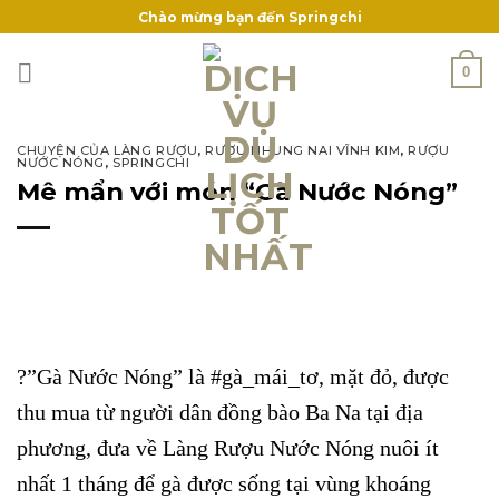
Skip
Chào mừng bạn đến Springchi
to
content
0
CHUYỆN CỦA LÀNG RƯỢU
,
RƯỢU NHUNG NAI VĨNH KIM
,
RƯỢU
NƯỚC NÓNG
,
SPRINGCHI
Mê mẩn với món “Gà Nước Nóng”
?”Gà Nước Nóng” là #gà_mái_tơ, mặt đỏ, được
thu mua từ người dân đồng bào Ba Na tại địa
phương, đưa về Làng Rượu Nước Nóng nuôi ít
nhất 1 tháng để gà được sống tại vùng khoáng