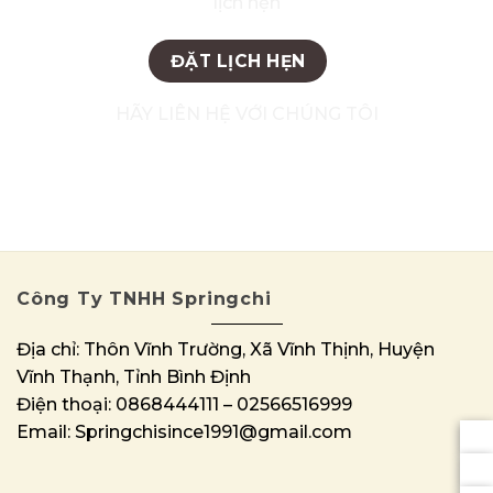
lịch hẹn
ĐẶT LỊCH HẸN
HÃY LIÊN HỆ VỚI CHÚNG TÔI
Hotline: 0868444111 - 02566516999
Công Ty TNHH Springchi
Địa chỉ: Thôn Vĩnh Trường, Xã Vĩnh Thịnh, Huyện
Vĩnh Thạnh, Tỉnh Bình Định
Điện thoại: 0868444111 – 02566516999
Email: Springchisince1991@gmail.com