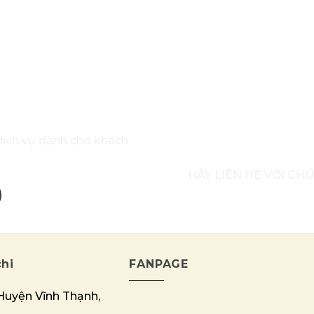
N TRỰC TUYẾN
dich vụ dành cho khách
HÃY LIÊN HỆ VỚI CH
hi
FANPAGE
 Huyện Vĩnh Thạnh,