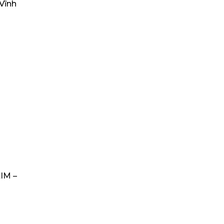
Vĩnh
IM –