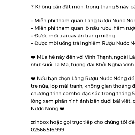
? Không cần đặt món, trong tháng 5 này, 
– Miễn phí tham quan Làng Rượu Nước Nó
– Miễn phí tham quan lò nấu rượu, hầm rượ
– Được mời trái cây ăn tráng miệng
– Được mời uống trải nghiệm Rượu Nước N
❤️ Mùa hè này đến với Vĩnh Thạnh, ngoài L
như: suối Tà Má, tượng đài Khởi Nghĩa Vĩn
❤️ Nếu bạn chọn Làng Rượu Nước Nóng để ă
tre nứa, lợp mái tranh, không gian thoáng đ
chương trình combo đặc sắc trong tháng 5 
lòng xem phần hình ảnh bên dưới bài viết
Nước Nóng ❤️
☎️Inbox hoặc gọi trực tiếp cho chúng tôi để
02566.516.999