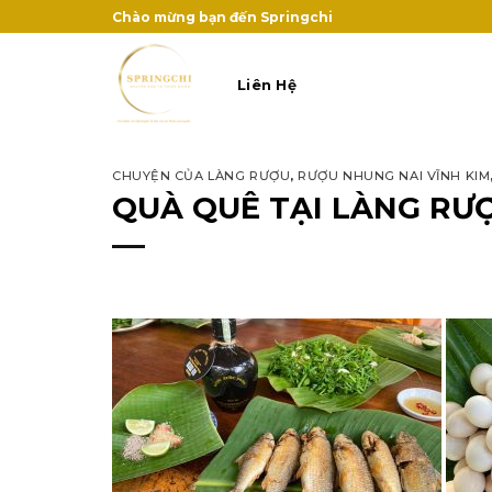
Skip
Chào mừng bạn đến Springchi
to
content
Liên Hệ
CHUYỆN CỦA LÀNG RƯỢU
,
RƯỢU NHUNG NAI VĨNH KIM
QUÀ QUÊ TẠI LÀNG RƯ