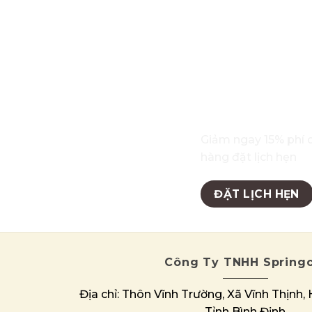
ĐĂNG KÝ LỊCH HẸ
Giảm ngay 15% phí 
hàng đặt lịch hẹn
ĐẶT LỊCH HẸN
Công Ty TNHH Springc
Địa chỉ: Thôn Vĩnh Trường, Xã Vĩnh Thịnh,
Tỉnh Bình Định