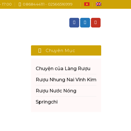
- 17:00
0868444111 - 02566516999
Chuyên Mục
Chuyện của Làng Rượu
Rượu Nhung Nai Vĩnh Kim
Rượu Nước Nóng
Springchi