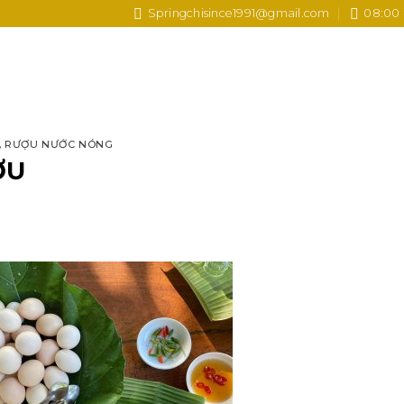
Springchisince1991@gmail.com
08:00 
,
RƯỢU NƯỚC NÓNG
ỢU